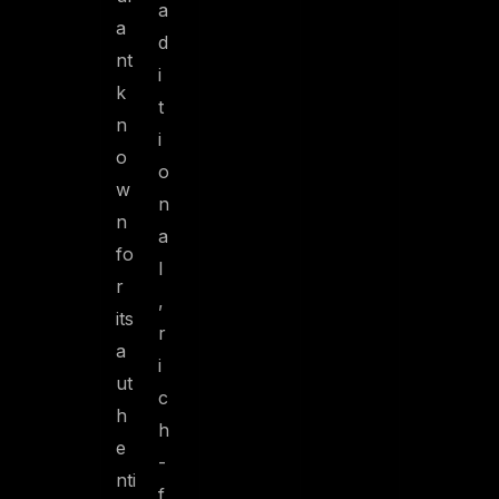
a
a
d
nt
i
k
t
n
i
o
o
w
n
n
a
fo
l
r
,
its
r
a
i
ut
c
h
h
e
-
nti
f