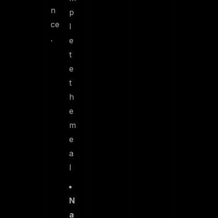
n
p
ce
l
.
e
t
e
t
h
e
m
e
a
l
N
a