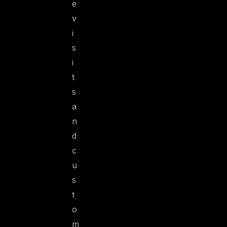
e
v
i
s
i
t
s
a
n
d
c
u
s
t
o
m