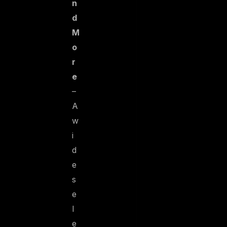
n
d
M
o
r
e
–
A
w
i
d
e
s
e
l
e