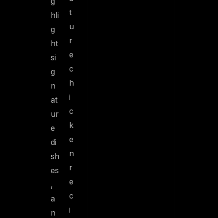
g
t
hli
u
g
r
ht
e
si
c
g
h
n
i
at
c
ur
k
e
e
di
n
sh
r
es
e
,
c
a
i
n