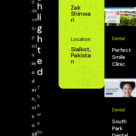
d
h
Zak
de
Shinwa
li
ri
ve
g
lo
h
p
Dental
Location
ed
t
Sialkot,
Perfect
Pakista
a
Smile
e
n
m
Clinic
d
o
d
T
er
h
n,
e
vi
Dental
w
s
South
e
u
Park
bs
all
Dental