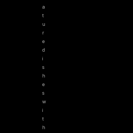
a
t
u
r
e
d
i
s
h
e
s
w
i
t
h