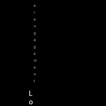
e
r
e
n
g
a
g
e
m
e
n
t
L
o