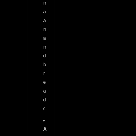
n
a
a
n
a
n
d
b
r
e
a
d
s
A