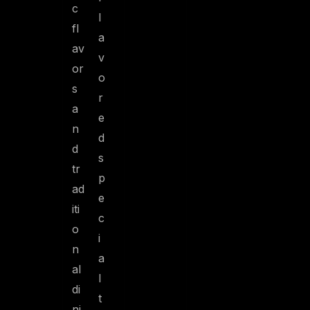
c
l
fl
a
av
v
or
o
s
r
a
e
n
d
d
s
tr
p
ad
e
iti
c
o
i
n
a
al
l
di
t
ni