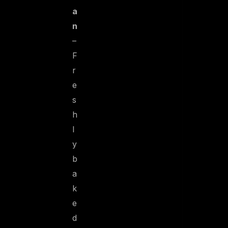
a
n
–
F
r
e
s
h
l
y
b
a
k
e
d