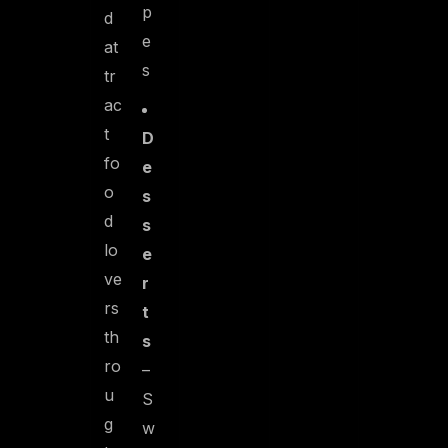
p
d
e
at
s
tr
ac
t
D
fo
e
o
s
d
s
lo
e
ve
r
rs
t
th
s
ro
–
u
S
g
w